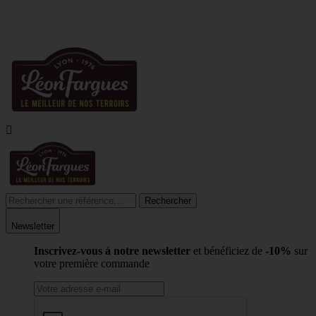
LIVRAISON À
4,20€
AU LIEU DE 7,95€
DES 55€ D'ACHAT
(HORS CHRONOFRES

Rechercher
Newsletter
Inscrivez-vous à notre newsletter
et bénéficiez de
-10%
sur
votre première commande