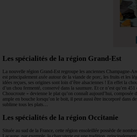
Les spécialités de la région Grand-Est
La nouvelle région Grand-Est regroupe les anciennes Champagne-Ardenne
est principalement axée autour de la viande de porc, les fruits et les
idées reçues, ses origines sont loin d’être alsaciennes ! En effet la c
d’un chou fermenté, conservé dans la saumure. Et ce n’est qu’en 451 q
Choucroute » devienne le plat qu’on connaît aujourd’hui, composée de
ample en bouche lorsqu’on le boit, il peut aussi être incorporé dans des
sublime tous les plats…
Les spécialités de la région Occitanie
Située au sud de la France, cette région ensoleillée possède de nombre
Lacaune, par exemple, la charcuterie est une tradition, principalement g