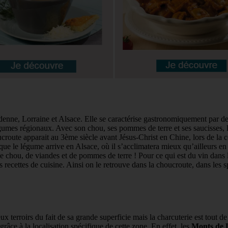
, Lorraine et Alsace. Elle se caractérise gastronomiquement par des pla
 légumes régionaux. Avec son chou, ses pommes de terre et ses saucisses, 
houcroute apparait au 3ème siècle avant Jésus-Christ en Chine, lors de la 
ue le légume arrive en Alsace, où il s’acclimatera mieux qu’ailleurs en 
 chou, de viandes et de pommes de terre ! Pour ce qui est du vin dans 
 recettes de cuisine. Ainsi on le retrouve dans la choucroute, dans les s
ux terroirs du fait de sa grande superficie mais la charcuterie est tout 
râce à la localisation spécifique de cette zone. En effet, les
Monts de 