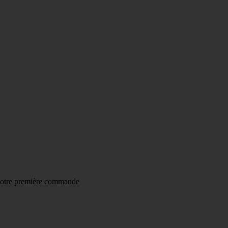
AISON À
4,20€
AU LIEU DE 7,95€
DES 55€ D'ACHAT
(HO
votre première commande