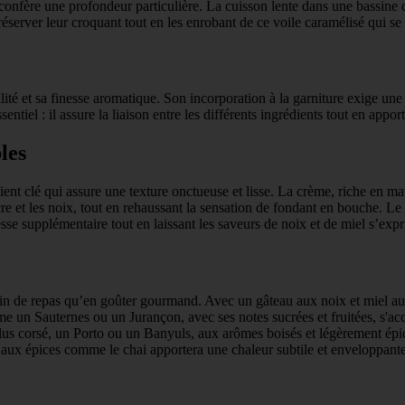
r confère une profondeur particulière. La cuisson lente dans une bassine 
préserver leur croquant tout en les enrobant de ce voile caramélisé qui se
ité et sa finesse aromatique. Son incorporation à la garniture exige une pr
tiel : il assure la liaison entre les différents ingrédients tout en appor
les
ent clé qui assure une texture onctueuse et lisse. La crème, riche en mat
re et les noix, tout en rehaussant la sensation de fondant en bouche. Le b
esse supplémentaire tout en laissant les saveurs de noix et de miel s’exp
fin de repas qu’en goûter gourmand. Avec un gâteau aux noix et miel a
e un Sauternes ou un Jurançon, avec ses notes sucrées et fruitées, s'ac
plus corsé, un Porto ou un Banyuls, aux arômes boisés et légèrement épic
aux épices comme le chai apportera une chaleur subtile et enveloppante,