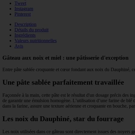
Tweet
Instagram
Pinterest
Description
Détails du produit
Ingrédients
Valeurs nutritionnelles
Avis
Gâteau aux noix et miel : une pâtisserie d'exception
Entre pâte sablée croquante et cœur fondant aux noix du Dauphiné, ce
Une pâte sablée parfaitement travaillée
Façonnée à la main, cette pâte est le résultat d'un dosage précis des in
de garantir une émulsion homogène. L’utilisation d’une farine de blé de
dans la farine, assure une texture aérienne et croquante en bouche, par
Les noix du Dauphiné, star du fourrage
Les noix utilisées dans ce gâteau sont directement issues des noyers g