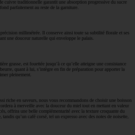
de cuivre traditionnelle garantit une absorption progressive du sucre
 fond parfaitement au reste de la garniture.
écision millimétrée. Il conserve ainsi toute sa subtilité florale et ses
tant une douceur naturelle qui enveloppe le palais.
ière grasse, est fouettée jusqu’à ce qu’elle atteigne une consistance
eurre, quant à lui, s’intègre en fin de préparation pour apporter la
rimer pleinement.
ussi riche en saveurs, nous vous recommandons de choisir une boisson
cordera à merveille avec la douceur du miel tout en mettant en valeur
és, offrira une belle complémentarité avec la texture croquante du
 tandis qu’un café corsé, tel un expresso avec des notes de noisette,