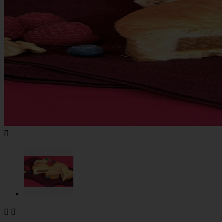


