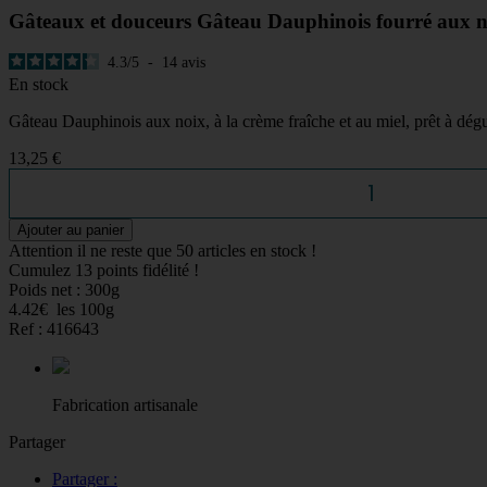
Gâteaux et douceurs
Gâteau Dauphinois fourré aux no
4.3
/
5
-
14
avis
En stock
Gâteau Dauphinois aux noix, à la crème fraîche et au miel, prêt à dégu
13,25 €
Ajouter au panier
Attention il ne reste que 50 articles en stock !
Cumulez
13 points fidélité !
Poids net :
300g
4.42€ les 100g
Ref :
416643
Fabrication artisanale
Partager
Partager :