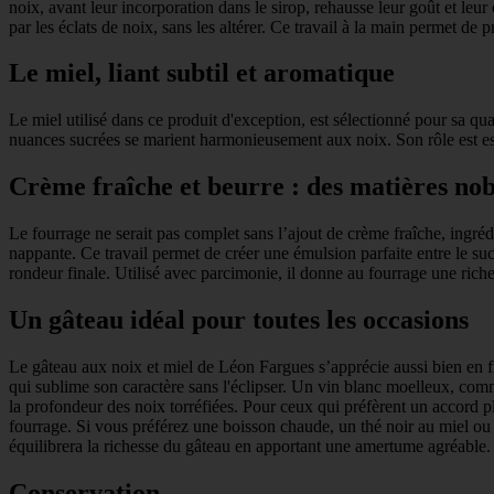
noix, avant leur incorporation dans le sirop, rehausse leur goût et leu
par les éclats de noix, sans les altérer. Ce travail à la main permet de 
Le miel, liant subtil et aromatique
Le miel utilisé dans ce produit d'exception, est sélectionné pour sa qual
nuances sucrées se marient harmonieusement aux noix. Son rôle est essen
Crème fraîche et beurre : des matières nob
Le fourrage ne serait pas complet sans l’ajout de crème fraîche, ingrédi
nappante. Ce travail permet de créer une émulsion parfaite entre le suc
rondeur finale. Utilisé avec parcimonie, il donne au fourrage une rich
Un gâteau idéal pour toutes les occasions
Le gâteau aux noix et miel de Léon Fargues s’apprécie aussi bien en 
qui sublime son caractère sans l'éclipser. Un vin blanc moelleux, comm
la profondeur des noix torréfiées. Pour ceux qui préfèrent un accord 
fourrage. Si vous préférez une boisson chaude, un thé noir au miel ou 
équilibrera la richesse du gâteau en apportant une amertume agréable.
Conservation