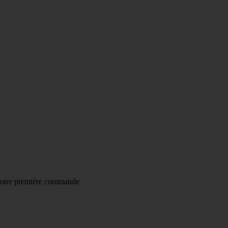
% DE REMISE POUR TOUTE INSCRIPTION À LA NEW
AISON À
4,20€
AU LIEU DE 7,95€
DES 55€ D'ACHAT
(HO
votre première commande