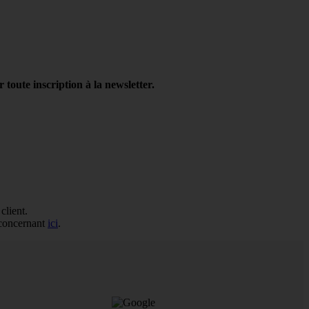
oute inscription à la newsletter.
client.
s concernant
ici
.