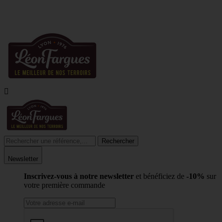
10% DE REMISE POUR TOUTE INSCRIPTION À LA NEWSLETTER
LIVRAISON À
4,20€
AU LIEU DE 7,95€
DES 55€ D'ACHAT
(HORS CHRONOFRES

Rechercher
Newsletter
Inscrivez-vous à notre newsletter
et bénéficiez de
-10%
sur
votre première commande