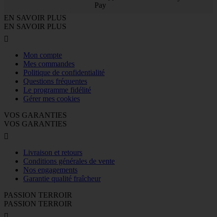
EN SAVOIR PLUS
EN SAVOIR PLUS

Mon compte
Mes commandes
Politique de confidentialité
Questions fréquentes
Le programme fidélité
Gérer mes cookies
VOS GARANTIES
VOS GARANTIES

Livraison et retours
Conditions générales de vente
Nos engagements
Garantie qualité fraîcheur
PASSION TERROIR
PASSION TERROIR
