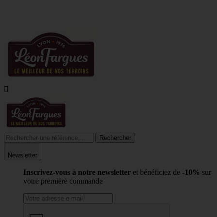
LIVRAISON À
4,20€
AU LIEU DE 7,95€
DES 55€ D'ACHAT
(HORS CHRONOFRES

Rechercher
Newsletter
Inscrivez-vous à notre newsletter
et bénéficiez de
-10%
sur
votre première commande