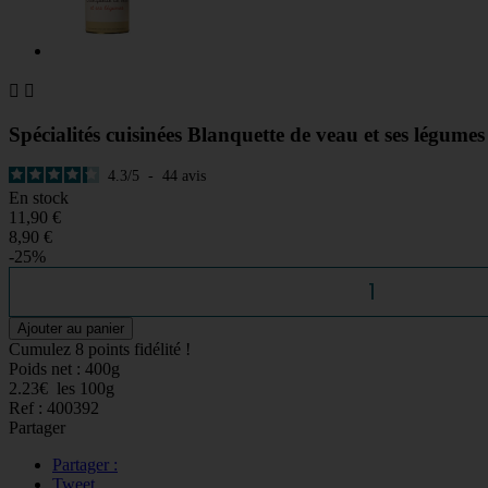


Spécialités cuisinées
Blanquette de veau et ses légumes
4.3
/
5
-
44
avis
En stock
11,90 €
8,90 €
-25%
Ajouter au panier
Cumulez
8 points fidélité !
Poids net :
400g
2.23€ les 100g
Ref :
400392
Partager
Partager :
Tweet