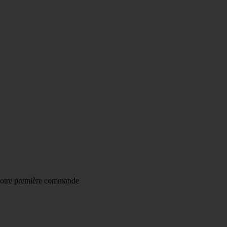
AISON À
4,20€
AU LIEU DE 7,95€
DES 55€ D'ACHAT
(HO
votre première commande