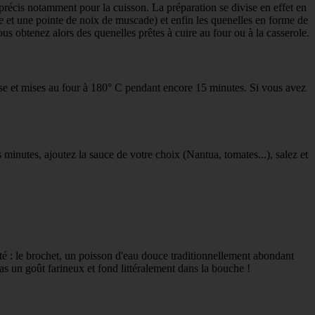
e précis notamment pour la cuisson. La préparation se divise en effet en
re et une pointe de noix de muscade) et enfin les quenelles en forme de
us obtenez alors des quenelles prêtes à cuire au four ou à la casserole.
isse et mises au four à 180° C pendant encore 15 minutes. Si vous avez
 minutes, ajoutez la sauce de votre choix (Nantua, tomates...), salez et
té : le brochet, un poisson d'eau douce traditionnellement abondant
pas un goût farineux et fond littéralement dans la bouche !