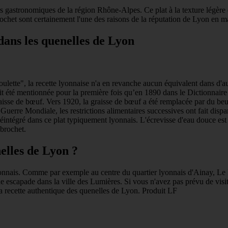
sors gastronomiques de la région Rhône-Alpes. Ce plat à la texture légère
ochet sont certainement l'une des raisons de la réputation de Lyon en m
 dans les quenelles de Lyon
boulette", la recette lyonnaise n'a en revanche aucun équivalent dans d'
ait été mentionnée pour la première fois qu’en 1890 dans le Dictionnaire
graisse de bœuf. Vers 1920, la graisse de bœuf a été remplacée par du beu
Guerre Mondiale, les restrictions alimentaires successives ont fait dispar
 réintégré dans ce plat typiquement lyonnais. L'écrevisse d'eau douce es
brochet.
elles de Lyon ?
onnais. Comme par exemple au centre du quartier lyonnais d'Ainay, Le P
une escapade dans la ville des Lumières. Si vous n'avez pas prévu de visi
recette authentique des quenelles de Lyon. Produit LF