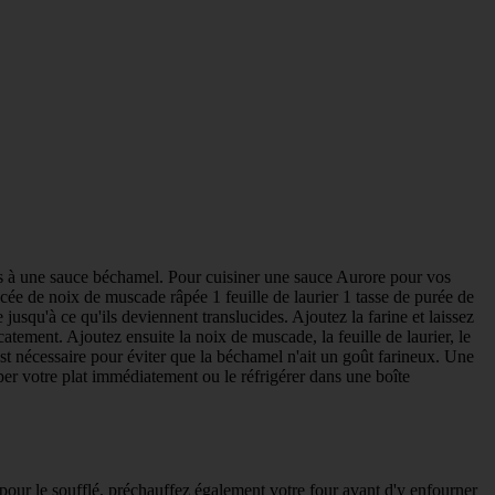
es à une sauce béchamel. Pour cuisiner une sauce Aurore pour vos
incée de noix de muscade râpée 1 feuille de laurier 1 tasse de purée de
jusqu'à ce qu'ils deviennent translucides. Ajoutez la farine et laissez
icatement. Ajoutez ensuite la noix de muscade, la feuille de laurier, le
est nécessaire pour éviter que la béchamel n'ait un goût farineux. Une
per votre plat immédiatement ou le réfrigérer dans une boîte
pour le soufflé, préchauffez également votre four avant d'y enfourner