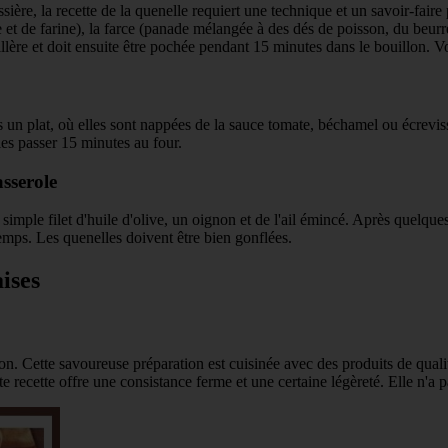
sière, la recette de la quenelle requiert une technique et un savoir-fair
e et de farine), la farce (panade mélangée à des dés de poisson, du beur
llère et doit ensuite être pochée pendant 15 minutes dans le bouillon. Vo
ns un plat, où elles sont nappées de la sauce tomate, béchamel ou écrev
es passer 15 minutes au four.
sserole
imple filet d'huile d'olive, un oignon et de l'ail émincé. Après quelques
emps. Les quenelles doivent être bien gonflées.
ises
n. Cette savoureuse préparation est cuisinée avec des produits de quali
te recette offre une consistance ferme et une certaine légèreté. Elle n'a 