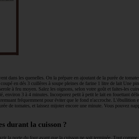
ent dans les quenelles. On la prépare en ajoutant de la purée de tomat
 coupé en dés 3 cuillères à soupe pleines de farine 1 litre de lait Une p
ole à feu moyen. Salez les oignons, selon votre goût et faites-les cuire 
é, environ 3 à 4 minutes. Incorporez petit à petit le lait en fouettant dél
 en remuant fréquemment pour éviter que le fond n'accroche. L'ébullition 
a purée de tomates, et laissez mijoter encore une minute. Vous pouvez nap
s durant la cuisson ?
rir la porte du four avant que la cuisson ne soit terminée. Tout comme 