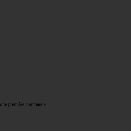
AISON À
4,20€
AU LIEU DE 7,95€
DES 55€ D'ACHAT
(HO
votre première commande